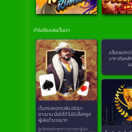
ทำไมต้องเล่นเว็บเรา
สล็อตแตกง่
มาก เติมหลั
แ
เว็บตรงคงกระพัน เปิดมา
ยาวนาน มั่นใจได้ ไม่มีบล็อกยูส
ผู้เล่นจำนวนมาก
ลิขสิทธิแท้จากต่างประเทศ ผู้เล่น