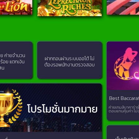
าย ค่ายจำนวน
ฝากถอนผ่านระบบออโต้ ไม่
กร้อย แตกเงิน
ต้องรอพนักงานตรวจสอบ
สน
Best Baccarat
ค่ายเกมส์บาคาร่า
ตอบแทนคุ้มค่า ไม่จ
เว็บเดิมพันอ