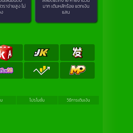
ัตราจ่ายสูง ไม่
มาก เติมหลักร้อย แตกเงิน
กง
แสน
าม
โปรโมชั่น
วิธีการเติมเงิน