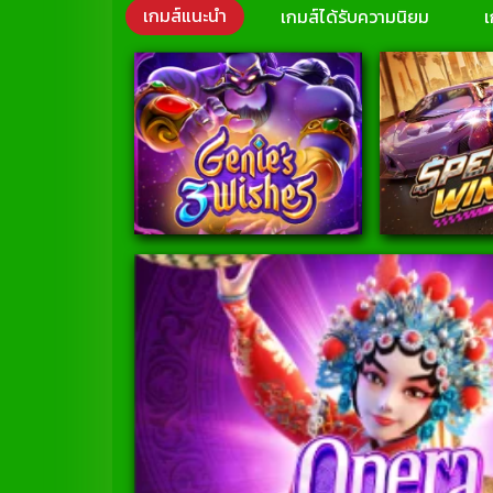
เกมส์แนะนำ
เกมส์ได้รับความนิยม
เ